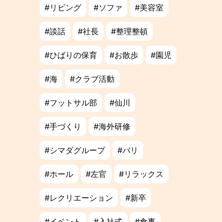
リビング
ソファ
美容室
談話
社長
整理整頓
ひばりの保育
お散歩
園児
海
クラブ活動
フットサル部
仙川
手づくり
海外研修
シマダグループ
バリ
ホール
左官
リラックス
レクリエーション
新卒
イベント
入社式
食事