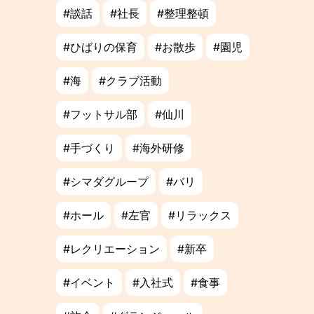
談話
社長
整理整頓
ひばりの保育
お散歩
園児
海
クラブ活動
フットサル部
仙川
手づくり
海外研修
シマダグループ
バリ
ホール
左官
リラックス
レクリエーション
新卒
イベント
入社式
食事