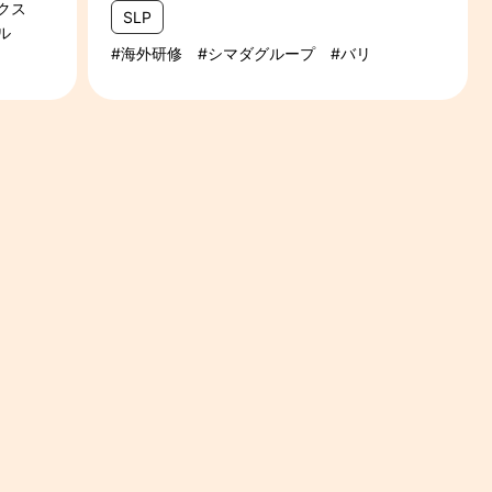
クス
SLP
ル
海外研修
シマダグループ
バリ