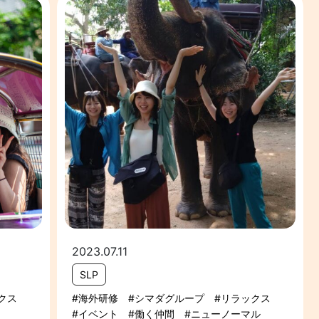
2023.07.11
SLP
クス
海外研修
シマダグループ
リラックス
イベント
働く仲間
ニューノーマル