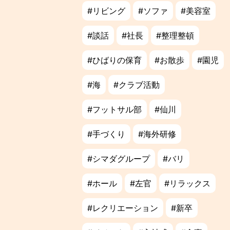
リビング
ソファ
美容室
談話
社長
整理整頓
ひばりの保育
お散歩
園児
海
クラブ活動
フットサル部
仙川
手づくり
海外研修
シマダグループ
バリ
ホール
左官
リラックス
レクリエーション
新卒