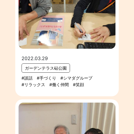
2022.03.29
ガーデンテラス砧公園
談話
手づくり
シマダグループ
リラックス
働く仲間
笑顔