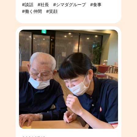
談話
社長
シマダグループ
食事
働く仲間
笑顔