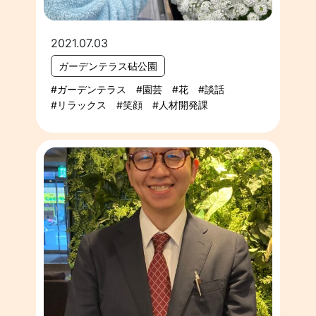
2021.07.03
ガーデンテラス砧公園
ガーデンテラス
園芸
花
談話
リラックス
笑顔
人材開発課